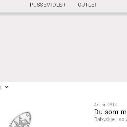
PUSSEMIDLER
OUTLET
NGELSER FOR FRI FRAKT
l
Art. nr.
9814
Du som met
Babyskje i sølv,