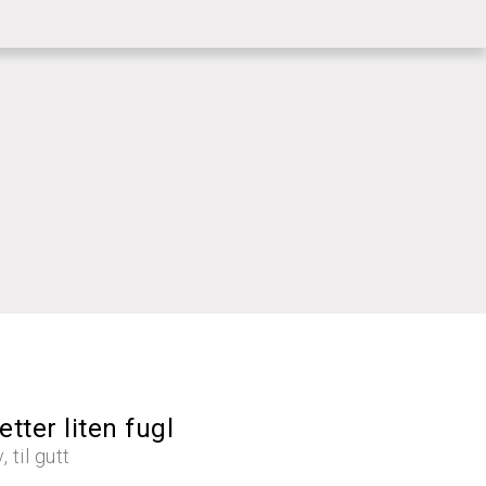
|
KUNDESERVICE
LOGG INN
ter liten fugl
 til gutt