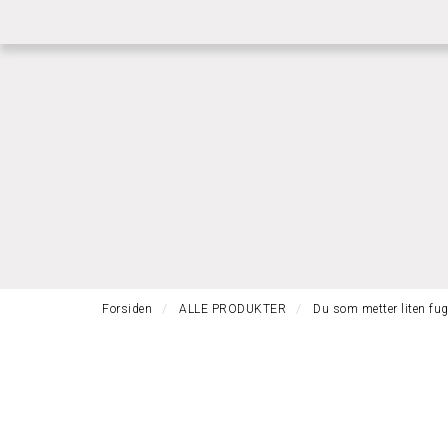
|
|
RASK GRAVERING
RASK LEVERING
BETI
Forsiden
ALLE PRODUKTER
Du som metter liten fug