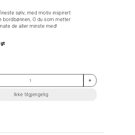
fineste sølv, med motiv inspirert
te bordbønnen, O du som metter
å mate de aller minste med!
lgt
+