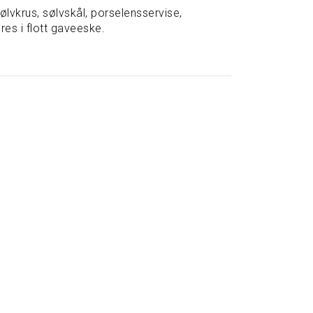
ølvkrus, sølvskål, porselensservise,
res i flott gaveeske.