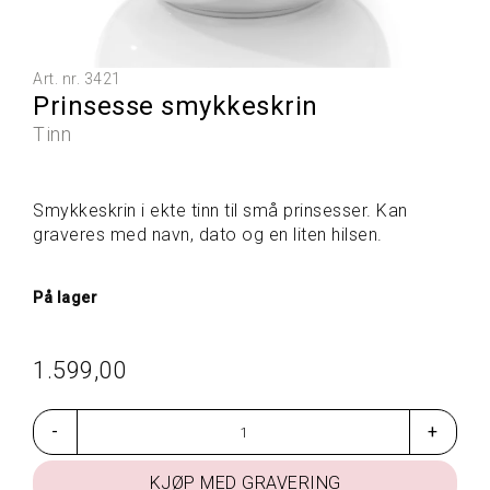
L
L
E
P
Art. nr.
3421
R
Prinsesse smykkeskrin
O
D
Tinn
U
K
T
Smykkeskrin i ekte tinn til små prinsesser. Kan
E
graveres med navn, dato og en liten hilsen.
R
På lager
G
A
V
1.599,00
E
T
I
-
+
P
S
KJØP MED GRAVERING