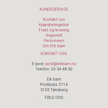
KUNDESERVICE
N
O
Kontakt oss
A
Kjøpsbetingelser
K
Frakt og levering
I
Angrerett
D
S
Personvern
Om EIK barn
P
KONTAKT OSS
U
S
E-post:
post@eikbarn.no
S
Telefon: 33 34 48 00
E
M
Eik barn
I
D
Postboks 2114
L
3103 Tønsberg
E
FØLG OSS
R