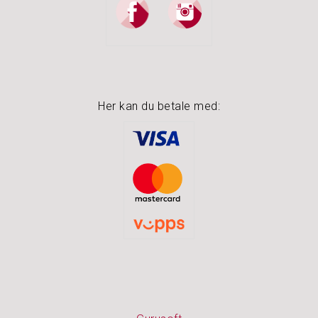
O
U
T
L
E
T
Her kan du betale med: