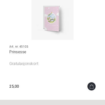
Å
M
I
N
N
E
N
E
45103
S
Prinsesse
M
Y
K
Gratulasjonskort
K
E
R
&
S
25,00
K
R
I
N