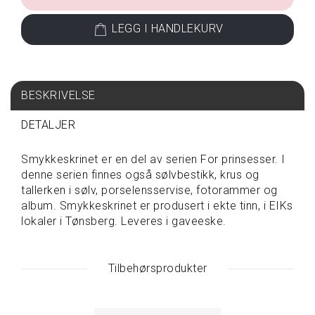
S
LEGG I HANDLEKURV
P
I
S
E
&
BESKRIVELSE
D
R
DETALJER
I
K
Smykkeskrinet er en del av serien For prinsesser. I
K
E
denne serien finnes også sølvbestikk, krus og
tallerken i sølv, porselensservise, fotorammer og
album. Smykkeskrinet er produsert i ekte tinn, i EIKs
lokaler i Tønsberg. Leveres i gaveeske.
T
A
V
A
Tilbehørsprodukter
R
E
P