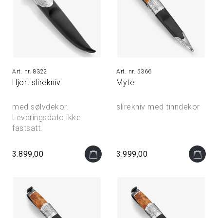
8322
5366
Hjort slirekniv
Myte
med sølvdekor.
slirekniv med tinndekor
Leveringsdato ikke
fastsatt.
3.899,00
3.999,00