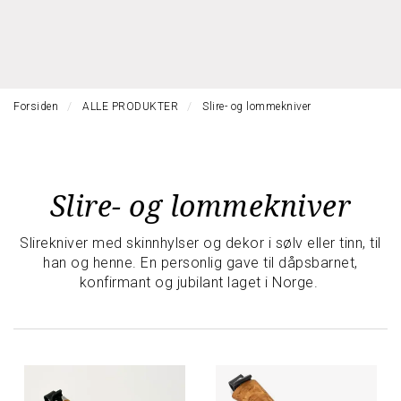
l
l
g
e
e
g
H
n
n
l
O
a
a
e
V
v
v
n
E
i
i
Forsiden
ALLE PRODUKTER
Slire- og lommekniver
a
D
g
g
M
v
a
a
E
i
t
N
t
g
Y
i
i
a
Slire- og lommekniver
o
o
t
n
n
i
Slirekniver med skinnhylser og dekor i sølv eller tinn, til
o
han og henne. En personlig gave til dåpsbarnet,
n
konfirmant og jubilant laget i Norge.