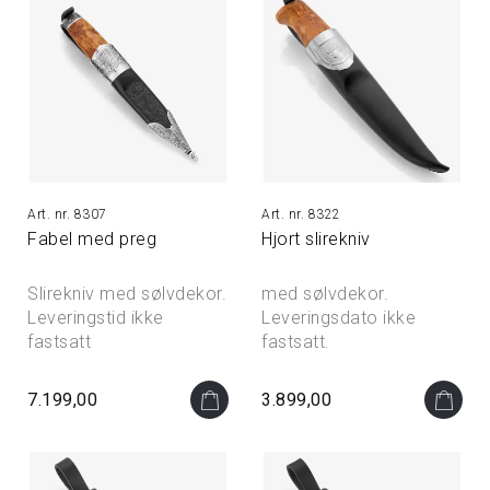
8307
8322
Fabel med preg
Hjort slirekniv
Slirekniv med sølvdekor.
med sølvdekor.
Leveringstid ikke
Leveringsdato ikke
fastsatt
fastsatt.
7.199,00
3.899,00