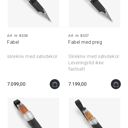
8306
8307
Fabel
Fabel med preg
slirekniv med sølvdekor
Slirekniv med sølvdekor.
Leveringstid ikke
fastsatt
7.099,00
7.199,00