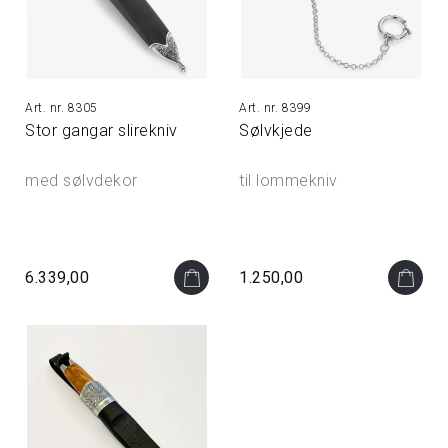
8305
8399
Stor gangar slirekniv
Sølvkjede
med sølvdekor
til lommekniv
6.339,00
1.250,00