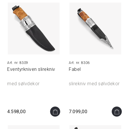
8309
8306
Eventyrkniven slirekniv
Fabel
med sølvdekor
slirekniv med sølvdekor
4.598,00
7.099,00