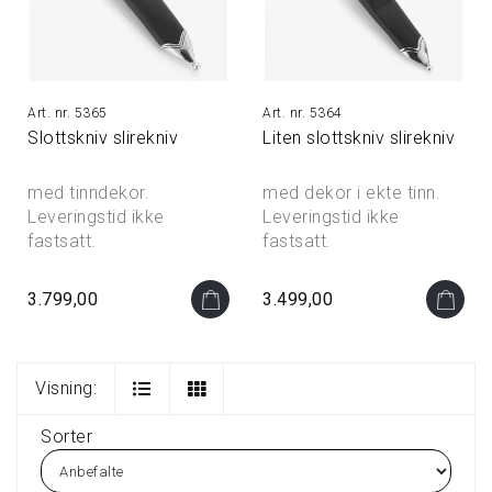
5365
5364
Slottskniv slirekniv
Liten slottskniv slirekniv
med tinndekor.
med dekor i ekte tinn.
Leveringstid ikke
Leveringstid ikke
fastsatt.
fastsatt.
3.799,00
3.499,00
Visning:
Sorter