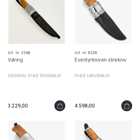
5368
8309
Vøring
Eventyrkniven slirekniv
slirekniv med tinndekor
med sølvdekor
3.229,00
4.598,00