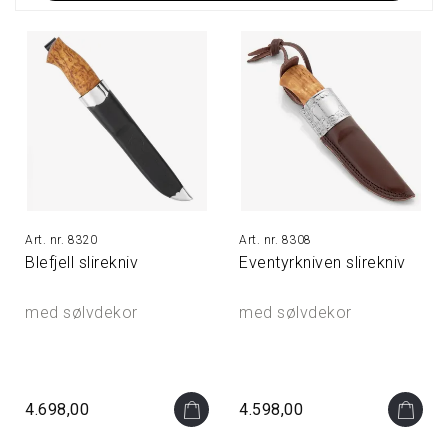
8320
8308
Blefjell slirekniv
Eventyrkniven slirekniv
med sølvdekor
med sølvdekor
4.698,00
4.598,00