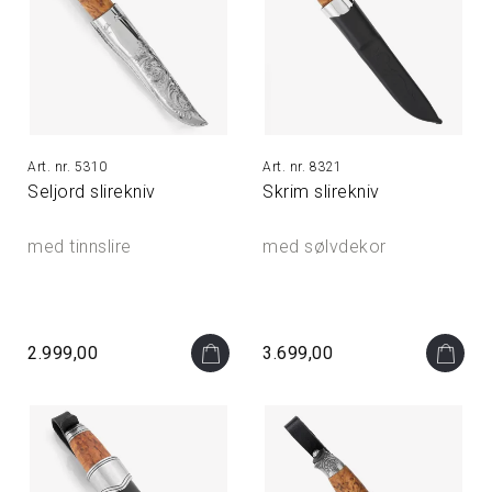
5310
8321
Seljord slirekniv
Skrim slirekniv
med tinnslire
med sølvdekor
2.999,00
3.699,00