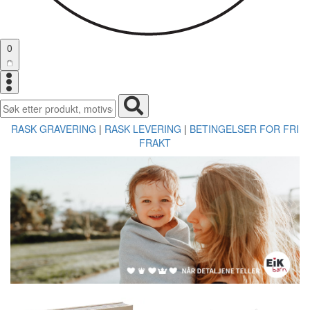
0
Toggle
navigation
Toggle
navigation
RASK GRAVERING
|
RASK LEVERING
|
BETINGELSER FOR FRI
FRAKT