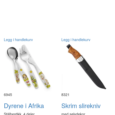
Legg i handlekurv
Legg i handlekurv
6945
8321
Dyrene i Afrika
Skrim slirekniv
Stålbestikk, 4 deler.
med sølvdekor