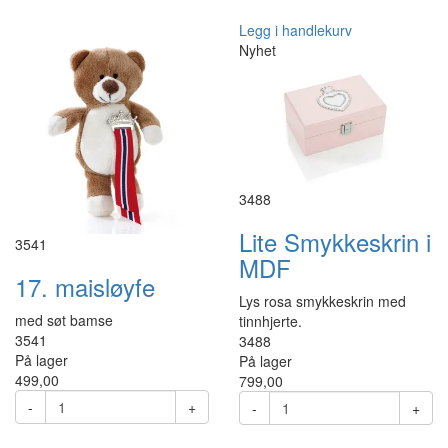
Legg i handlekurv
Nyhet
3488
Lite Smykkeskrin i
3541
MDF
17. maisløyfe
Lys rosa smykkeskrin med
med søt bamse
tinnhjerte.
3541
3488
På lager
På lager
499,00
799,00
-
+
-
+