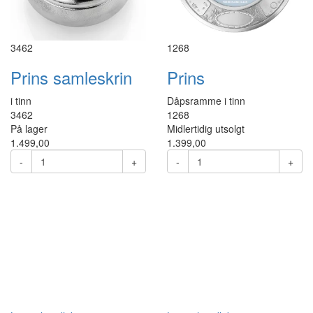
3462
1268
Prins samleskrin
Prins
i tinn
Dåpsramme i tinn
3462
1268
På lager
Midlertidig utsolgt
1.499,00
1.399,00
-
+
-
+