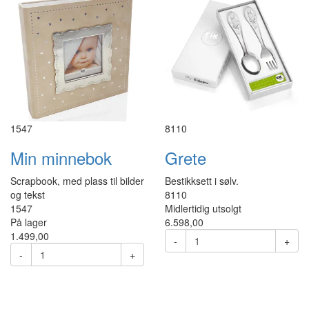
8110
1547
Grete
Min minnebok
Bestikksett i sølv.
Scrapbook, med plass til bilder
8110
og tekst
Midlertidig utsolgt
1547
6.598,00
På lager
1.499,00
-
+
-
+