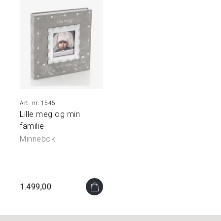
N
O
A
K
I
D
S
1545
P
Lille meg og min
U
S
familie
S
Minnebok
E
M
I
D
L
1.499,00
E
R