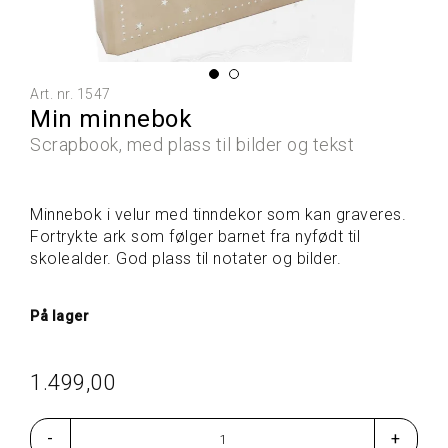
L
L
E
P
R
Art. nr.
1547
O
Min minnebok
D
U
Scrapbook, med plass til bilder og tekst
K
T
E
Minnebok i velur med tinndekor som kan graveres.
R
Fortrykte ark som følger barnet fra nyfødt til
skolealder. God plass til notater og bilder.
G
A
På lager
V
E
T
I
1.499,00
P
S
-
+