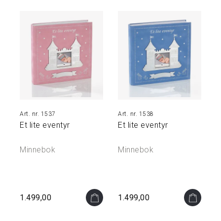
Å
M
I
N
N
E
N
E
S
M
1537
1538
Y
Et lite eventyr
Et lite eventyr
K
K
E
Minnebok
Minnebok
R
&
S
K
R
1.499,00
1.499,00
I
N