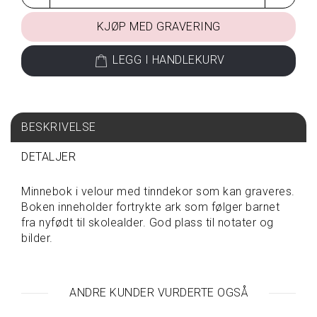
KJØP MED GRAVERING
S
P
I
LEGG I HANDLEKURV
S
E
&
D
R
BESKRIVELSE
I
K
DETALJER
K
E
Minnebok i velour med tinndekor som kan graveres.
Boken inneholder fortrykte ark som følger barnet
fra nyfødt til skolealder. God plass til notater og
T
A
bilder.
V
A
R
E
ANDRE KUNDER VURDERTE OGSÅ
P