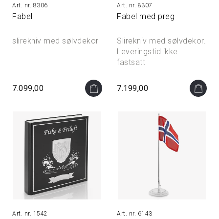
8306
8307
Fabel
Fabel med preg
slirekniv med sølvdekor
Slirekniv med sølvdekor.
Leveringstid ikke
fastsatt
7.099,00
7.199,00
1542
6143