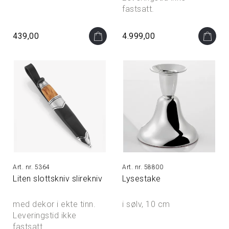
fastsatt.
439,00
4.999,00
5364
58800
Liten slottskniv slirekniv
Lysestake
med dekor i ekte tinn.
i sølv, 10 cm
Leveringstid ikke
fastsatt.