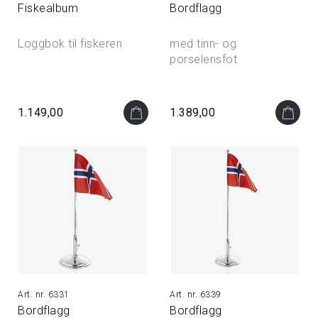
Fiskealbum
Bordflagg
Loggbok til fiskeren
med tinn- og
porselensfot
1.149,00
1.389,00
6331
6339
Bordflagg
Bordflagg