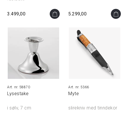
3.499,00
5.299,00
58870
5366
Lysestake
Myte
i sølv, 7 cm
slirekniv med tinndekor