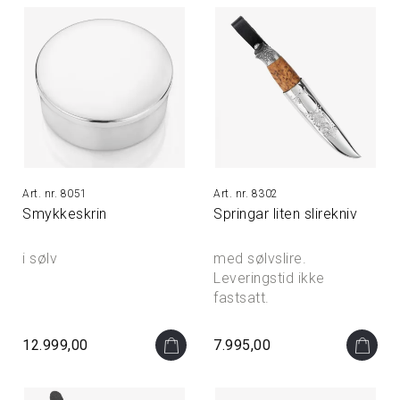
8051
8302
Smykkeskrin
Springar liten slirekniv
i sølv
med sølvslire.
Leveringstid ikke
fastsatt.
12.999,00
7.995,00