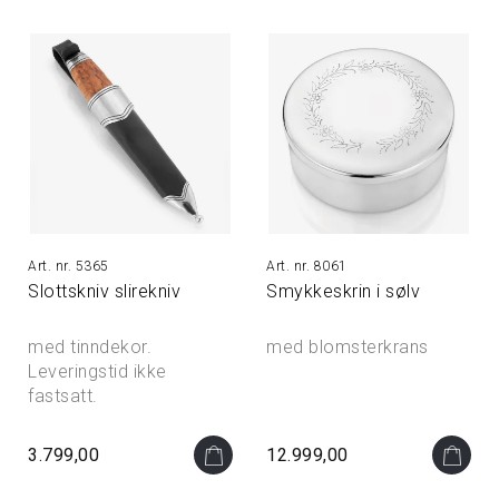
5365
8061
Slottskniv slirekniv
Smykkeskrin i sølv
med tinndekor.
med blomsterkrans
Leveringstid ikke
fastsatt.
3.799,00
12.999,00