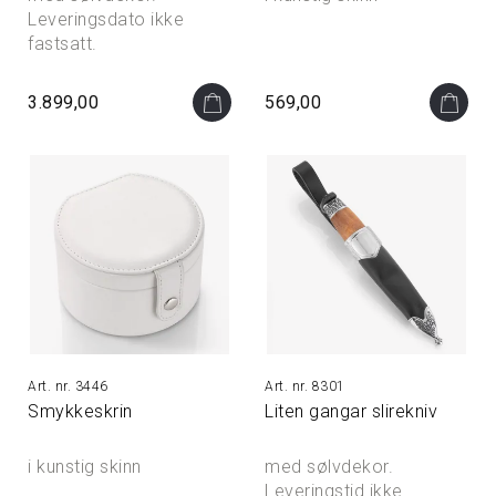
Leveringsdato ikke
fastsatt.
3.899,00
569,00
3446
8301
Smykkeskrin
Liten gangar slirekniv
i kunstig skinn
med sølvdekor.
Leveringstid ikke