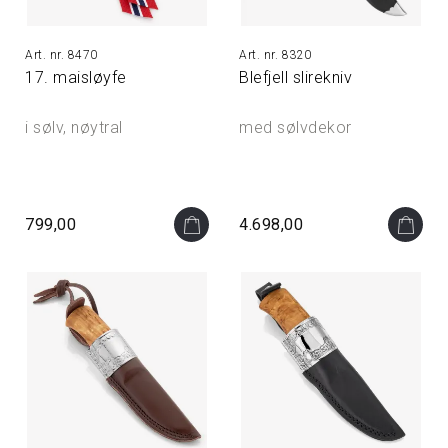
8470
8320
17. maisløyfe
Blefjell slirekniv
i sølv, nøytral
med sølvdekor
799,00
4.698,00