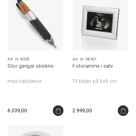
8305
58301
Stor gangar slirekniv
Fotoramme i sølv
med sølvdekor
Til bilder på 6x9 cm
6.339,00
2.999,00