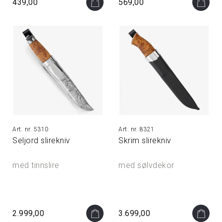
439,00
569,00
5310
8321
Seljord slirekniv
Skrim slirekniv
med tinnslire
med sølvdekor
2.999,00
3.699,00