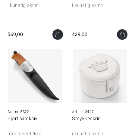
i kunstig skinn
i kunstig skinn
569,00
439,00
8322
3447
Hjort slirekniv
Smykkeskrin
med sølvdekor.
i kunstig skinn