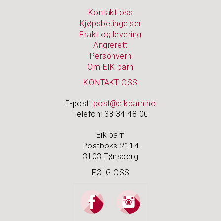
Å
M
Kontakt oss
I
Kjøpsbetingelser
N
Frakt og levering
N
Angrerett
E
Personvern
N
E
Om EIK barn
KONTAKT OSS
S
E-post:
post@eikbarn.no
M
Telefon: 33 34 48 00
Y
K
Eik barn
K
Postboks 2114
E
R
3103 Tønsberg
&
FØLG OSS
S
K
R
I
N