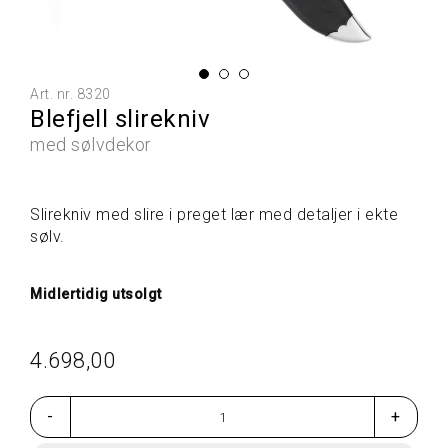
L
L
E
P
R
Art. nr.
8320
O
Blefjell slirekniv
D
U
med sølvdekor
K
T
E
Slirekniv med slire i preget lær med detaljer i ekte
R
sølv.
G
Midlertidig utsolgt
A
V
E
4.698,00
T
I
P
-
+
S