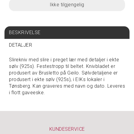
S
P
I
S
BESKRIVELSE
E
&
DETALJER
D
R
I
Slirekniv med slire i preget lær med detaljer i ekte
K
sølv (925s). Festestropp til beltet. Knivbladet er
K
produsert av Brusletto på Geilo. Sølvdetaljene er
E
produsert i ekte sølv (925s), i EIKs lokaler i
Tønsberg. Kan graveres med navn og dato. Leveres
i flott gaveeske.
T
A
V
A
R
E
P
KUNDESERVICE