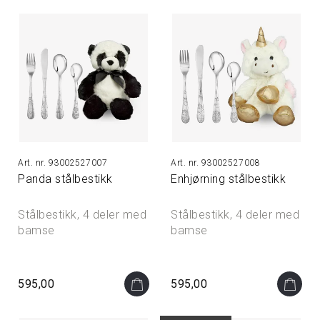
93002527007
93002527008
Panda stålbestikk
Enhjørning stålbestikk
Stålbestikk, 4 deler med
Stålbestikk, 4 deler med
bamse
bamse
595,00
595,00