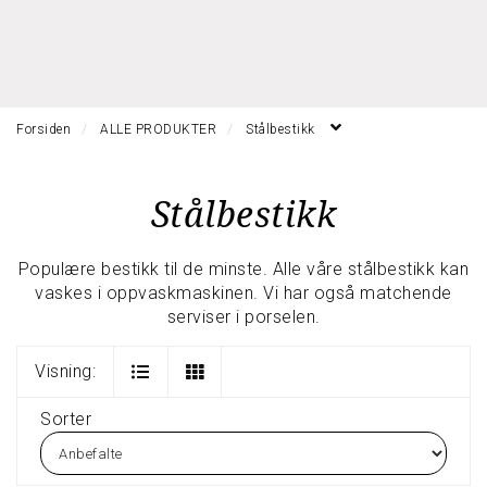
l
l
g
e
e
g
H
n
n
l
O
a
a
e
V
v
v
n
E
i
i
Forsiden
ALLE PRODUKTER
Stålbestikk
a
D
g
g
M
v
a
a
E
i
Stålbestikk
t
N
t
g
Y
i
i
a
o
o
t
Populære bestikk til de minste. Alle våre stålbestikk kan
n
n
i
vaskes i oppvaskmaskinen. Vi har også matchende
o
serviser i porselen.
n
Visning:
Sorter