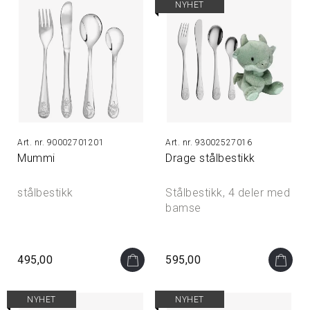
NYHET
90002701201
93002527016
Mummi
Drage stålbestikk
stålbestikk
Stålbestikk, 4 deler med
bamse
495,00
595,00
NYHET
NYHET