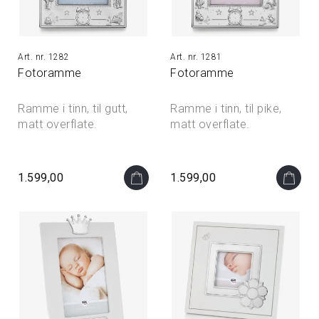
S
Ø
L
1282
1281
V
Fotoramme
Fotoramme
R
A
M
Ramme i tinn, til gutt,
Ramme i tinn, til pike,
M
matt overflate.
matt overflate.
E
R
1.599,00
1.599,00
T
R
E
R
A
M
M
E
R