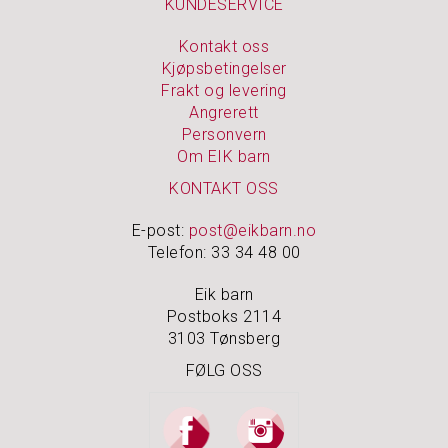
KUNDESERVICE
O
U
T
Kontakt oss
L
Kjøpsbetingelser
E
Frakt og levering
T
Angrerett
Personvern
Om EIK barn
KONTAKT OSS
E-post:
post@eikbarn.no
Telefon: 33 34 48 00
Eik barn
Postboks 2114
3103 Tønsberg
FØLG OSS