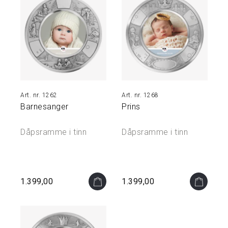
Å
M
I
N
N
E
N
E
1262
1268
S
Barnesanger
Prins
M
Y
Dåpsramme i tinn
Dåpsramme i tinn
K
K
E
R
&
S
1.399,00
1.399,00
K
R
I
N