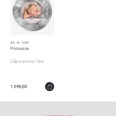
N
O
A
K
I
D
S
1267
Prinsesse
P
U
Dåpsramme i tinn
S
S
E
M
I
1.399,00
D
L
E
R