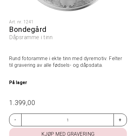
L
L
E
P
Art. nr.
1241
R
Bondegård
O
D
Dåpsramme i tinn
U
K
T
Rund fotoramme i ekte tinn med dyremotiv. Felter
E
til gravering av alle fødsels- og dåpsdata.
R
På lager
G
A
V
1.399,00
E
T
I
-
+
P
S
KJØP MED GRAVERING