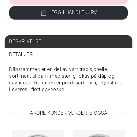
S
LEGG I HANDLEKURV
P
I
S
E
&
BESKRIVELSE
D
R
DETALJER
I
K
Dåpsrammen er en del av vårt tradisjonelle
K
E
sortiment til barn, med særlig fokus på dåp og
navnedag. Rammen er produsert i tinn, i Tønsberg.
Leveres i flott gaveeske.
T
A
V
ANDRE KUNDER VURDERTE OGSÅ
A
R
E
P