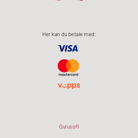
N
O
A
K
Her kan du betale med:
I
D
S
P
U
S
S
E
M
I
D
L
E
R
Gurusoft