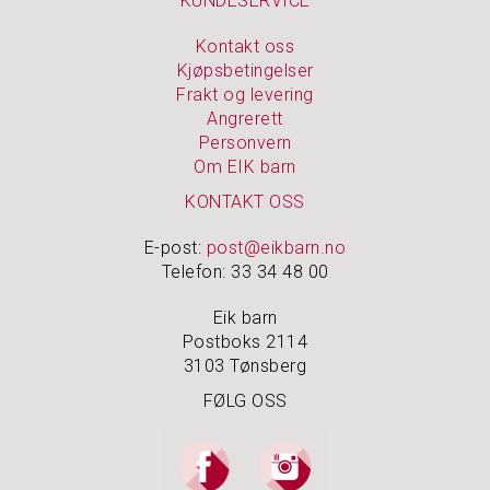
KUNDESERVICE
Å
M
I
Kontakt oss
N
Kjøpsbetingelser
N
Frakt og levering
E
Angrerett
N
Personvern
E
Om EIK barn
KONTAKT OSS
S
M
E-post:
post@eikbarn.no
Y
Telefon: 33 34 48 00
K
K
Eik barn
E
Postboks 2114
R
3103 Tønsberg
&
S
FØLG OSS
K
R
I
N