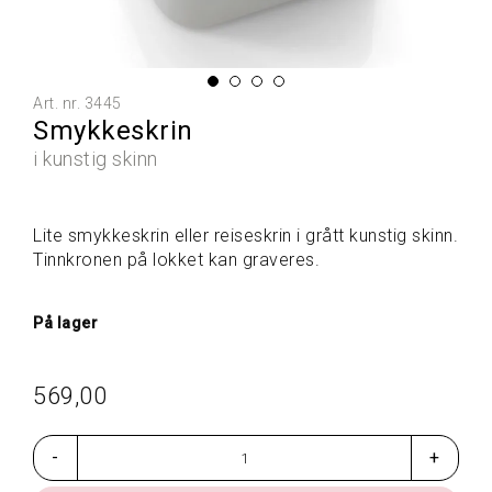
L
L
E
P
R
Art. nr.
3445
O
Smykkeskrin
D
U
i kunstig skinn
K
T
E
Lite smykkeskrin eller reiseskrin i grått kunstig skinn.
R
Tinnkronen på lokket kan graveres.
G
På lager
A
V
E
569,00
T
I
P
-
+
S