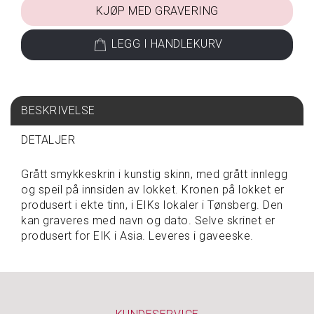
KJØP MED GRAVERING
S
P
LEGG I HANDLEKURV
I
S
E
&
D
BESKRIVELSE
R
I
DETALJER
K
K
E
Grått smykkeskrin i kunstig skinn, med grått innlegg
og speil på innsiden av lokket. Kronen på lokket er
produsert i ekte tinn, i EIKs lokaler i Tønsberg. Den
kan graveres med navn og dato. Selve skrinet er
T
A
produsert for EIK i Asia. Leveres i gaveeske.
V
A
R
E
P