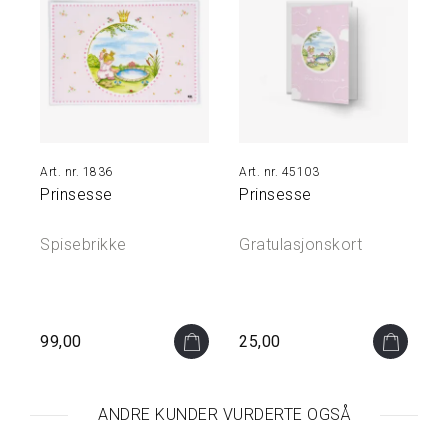
Å
M
I
N
N
E
N
E
1836
45103
Prinsesse
Prinsesse
S
M
Y
Spisebrikke
Gratulasjonskort
K
K
E
R
&
99,00
25,00
S
K
R
I
ANDRE KUNDER VURDERTE OGSÅ
N