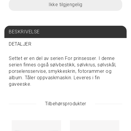
S
P
I
S
BESKRIVELSE
E
&
DETALJER
D
R
I
Settet er en del av serien For prinsesser. I denne
K
serien finnes også sølvbestikk, sølvkrus, sølvskål,
K
porselensservise, smykkeskrin, fotorammer og
E
album. Tåler oppvaskmaskin. Leveres i fin
gaveeske.
T
A
V
Tilbehørsprodukter
A
R
E
P