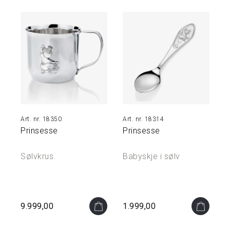
N
O
A
K
I
D
S
P
18350
18314
U
S
Prinsesse
Prinsesse
S
E
Sølvkrus.
Babyskje i sølv
M
I
D
L
E
9.999,00
1.999,00
R