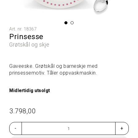
L
L
E
P
R
Art. nr.
18367
O
Prinsesse
D
U
Grøtskål og skje
K
T
E
Gaveeske. Grøtskål og barneskje med
R
prinsessemotiv. Tåler oppvaskmaskin.
G
Midlertidig utsolgt
A
V
E
3.798,00
T
I
P
-
+
S