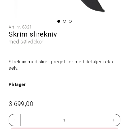
L
L
E
P
R
Art. nr.
8321
O
Skrim slirekniv
D
U
med sølvdekor
K
T
E
Slirekniv med slire i preget lær med detaljer i ekte
R
sølv.
G
På lager
A
V
E
3.699,00
T
I
P
-
+
S