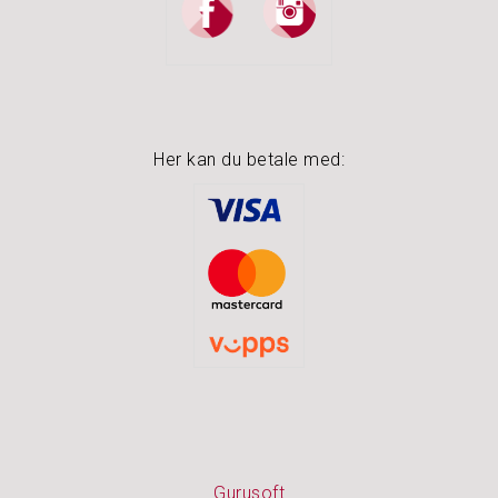
N
O
A
K
I
Her kan du betale med:
D
S
P
U
S
S
E
M
I
D
L
E
R
Gurusoft