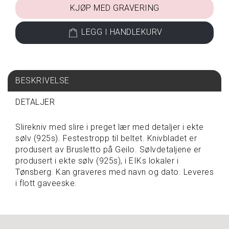
KJØP MED GRAVERING
S
P
LEGG I HANDLEKURV
I
S
E
&
D
BESKRIVELSE
R
I
DETALJER
K
K
E
Slirekniv med slire i preget lær med detaljer i ekte
sølv (925s). Festestropp til beltet. Knivbladet er
produsert av Brusletto på Geilo. Sølvdetaljene er
produsert i ekte sølv (925s), i EIKs lokaler i
T
A
Tønsberg. Kan graveres med navn og dato. Leveres
V
i flott gaveeske.
A
R
E
P