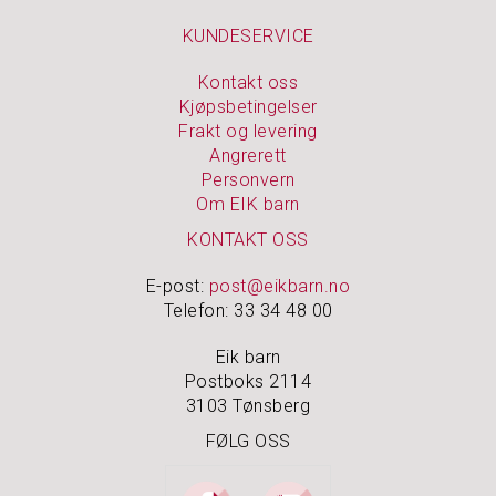
Å
M
KUNDESERVICE
I
N
Kontakt oss
N
E
Kjøpsbetingelser
N
Frakt og levering
E
Angrerett
Personvern
Om EIK barn
S
KONTAKT OSS
M
Y
E-post:
post@eikbarn.no
K
K
Telefon: 33 34 48 00
E
R
Eik barn
&
Postboks 2114
S
3103 Tønsberg
K
R
FØLG OSS
I
N