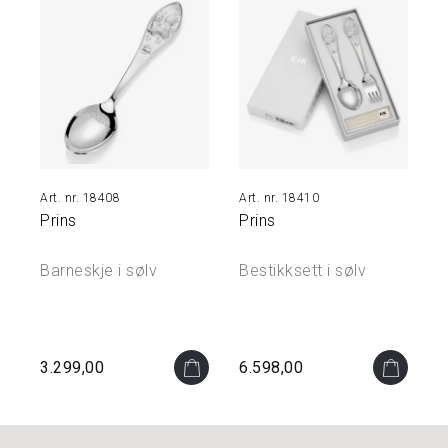
O
U
T
L
E
T
18408
18410
Prins
Prins
Barneskje i sølv
Bestikksett i sølv
3.299,00
6.598,00