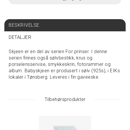
S
P
I
BESKRIVELSE
S
E
DETALJER
&
D
R
Skjeen er en del av serien For prinser. I denne
I
serien finnes også sølvbestikk, krus og
K
porselensservise, smykkeskrin, fotorammer og
K
album. Babyskjeen er produsert i sølv (925s), i EIKs
E
lokaler i Tønsberg. Leveres i fin gaveeske.
T
A
Tilbehørsprodukter
V
A
R
E
P