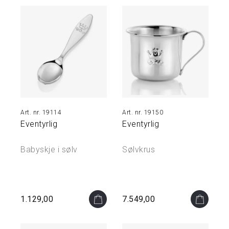
N
O
A
K
I
D
S
P
19114
19150
U
Eventyrlig
Eventyrlig
S
S
E
Babyskje i sølv
Sølvkrus
M
I
D
L
E
1.129,00
7.549,00
R