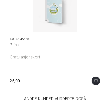
Å
M
I
N
N
E
N
E
45104
Prins
S
M
Gratulasjonskort
Y
K
K
E
R
25,00
&
S
K
R
ANDRE KUNDER VURDERTE OGSÅ
I
N