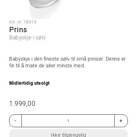
L
L
E
P
Art. nr.
18414
R
Prins
O
D
Babyskje i sølv
U
K
T
Babyskje i den fineste sølv til små prinser. Denne er
E
fin til å mate de aller minste med.
R
Midlertidig utsolgt
G
A
V
1.999,00
E
T
I
-
+
P
S