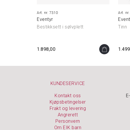
7310
Eventyr
Event
Bestikksett i sølvplett
Tinn
1.898,00
1.499
KUNDESERVICE
Kontakt oss
E
Kjøpsbetingelser
Frakt og levering
Angrerett
Personvern
Om EIK barn