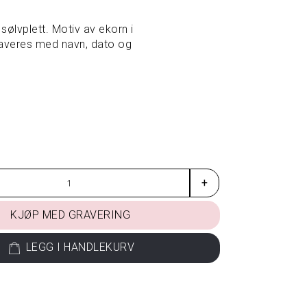
sølvplett. Motiv av ekorn i
averes med navn, dato og
+
KJØP MED GRAVERING
LEGG I HANDLEKURV