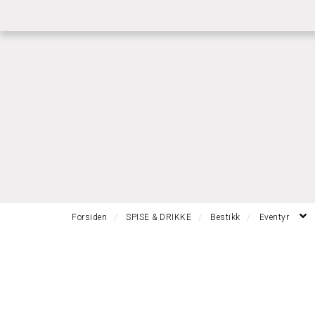
|
|
RASK GRAVERING
RASK LEVERING
BETI
Forsiden
SPISE & DRIKKE
Bestikk
Eventyr