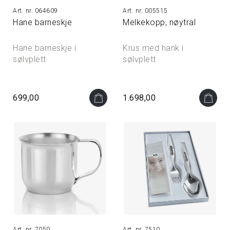
064609
005515
Hane barneskje
Melkekopp, nøytral
Hane barneskje i
Krus med hank i
sølvplett
sølvplett
699,00
1.698,00
7050
7510