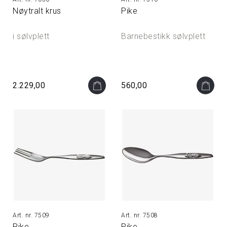
Nøytralt krus
Pike
i sølvplett
Barnebestikk sølvplett
2.229,00
560,00
7509
7508
Pike
Pike