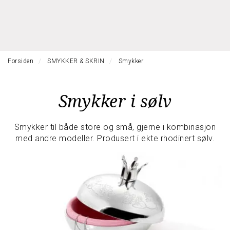
l
l
g
e
e
g
H
n
n
l
O
a
a
e
V
v
v
n
E
i
i
Forsiden
SMYKKER & SKRIN
Smykker
a
D
g
g
M
v
a
a
E
i
Smykker i sølv
t
N
t
g
Y
i
i
a
o
o
t
Smykker til både store og små, gjerne i kombinasjon
n
n
i
med andre modeller. Produsert i ekte rhodinert sølv.
o
n