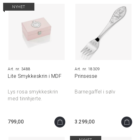
NYHET
3488
18309
Lite Smykkeskrin i MDF
Prinsesse
Lys rosa smykkeskrin
Barnegaffel i sølv
med tinnhjerte.
799,00
3.299,00
NYHET