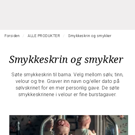
l
l
g
e
e
g
H
n
n
l
O
a
a
e
V
v
v
n
E
i
i
Forsiden
ALLE PRODUKTER
Smykkeskrin og smykker
a
D
g
g
M
v
a
a
E
i
Smykkeskrin og smykker
t
N
t
g
Y
i
i
a
o
o
t
Søte smykkeskrin til barna. Velg mellom sølv, tinn,
n
n
i
velour og tre. Graver inn navn og/eller dato på
o
sølvskrinet for en mer personlig gave. De søte
n
smykkeskrinene i velour er fine burstagaver.