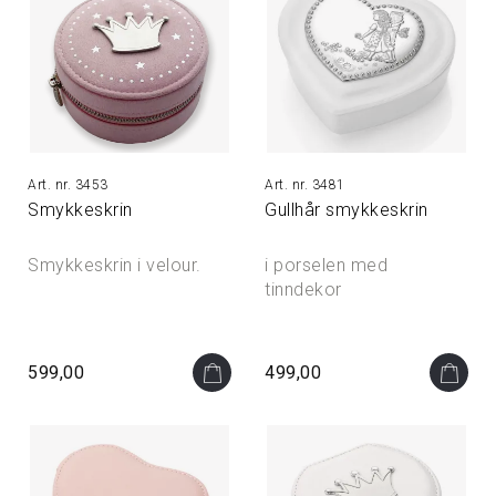
3453
3481
Smykkeskrin
Gullhår smykkeskrin
Smykkeskrin i velour.
i porselen med
tinndekor
599,00
499,00