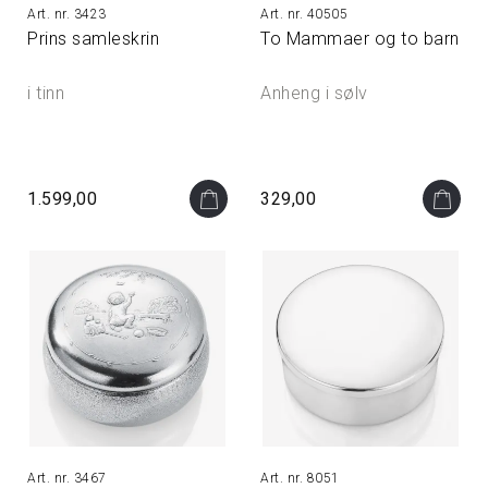
3423
40505
Prins samleskrin
To Mammaer og to barn
i tinn
Anheng i sølv
1.599,00
329,00
3467
8051