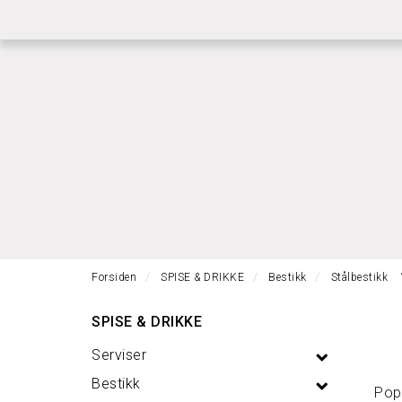
|
|
RASK GRAVERING
RASK LEVERING
BETI
Forsiden
SPISE & DRIKKE
Bestikk
Stålbestikk
SPISE & DRIKKE
Serviser
Bestikk
Popu