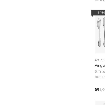
NYH
Pingvi
Stålb
bams
595,0