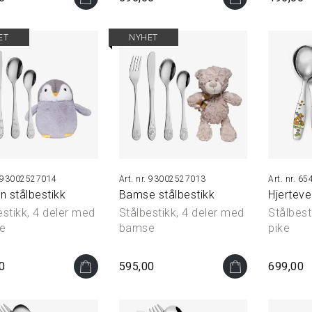
ET
NYHET
93002527014
93002527013
65
n stålbestikk
Bamse stålbestikk
Hjertev
estikk, 4 deler med
Stålbestikk, 4 deler med
Stålbesti
e
bamse
pike
0
595,00
699,00