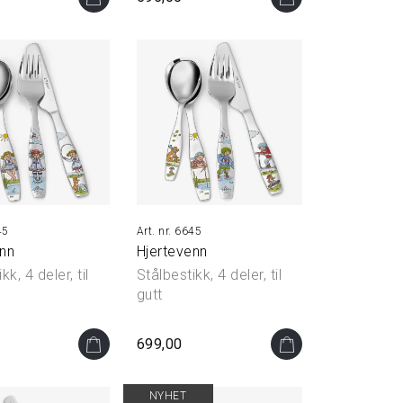
45
6645
enn
Hjertevenn
kk, 4 deler, til
Stålbestikk, 4 deler, til
gutt
699,00
NYHET