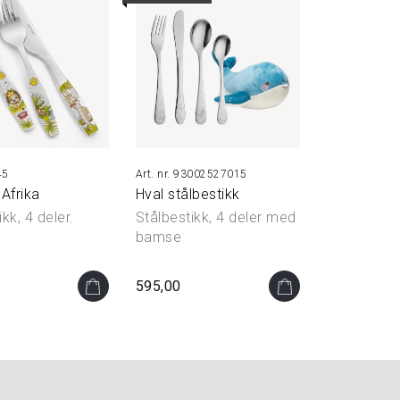
45
93002527015
 Afrika
Hval stålbestikk
kk, 4 deler.
Stålbestikk, 4 deler med
bamse
595,00