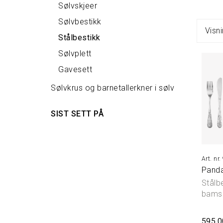
Sølvskjeer
Sølvbestikk
Visni
Stålbestikk
Sølvplett
Gavesett
Sølvkrus og barnetallerkner i sølv
SIST SETT PÅ
Panda
Stålb
bams
595,0