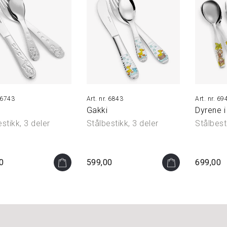
6743
6843
69
Gakki
Dyrene i
stikk, 3 deler
Stålbestikk, 3 deler
Stålbesti
0
599,00
699,00