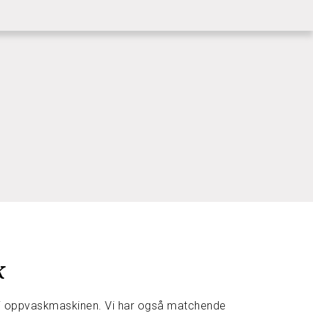
|
KUNDESERVICE
LOGG INN
k
es i oppvaskmaskinen. Vi har også matchende