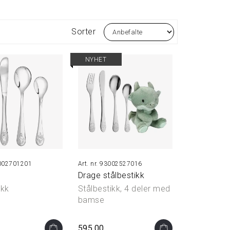
Sorter
NYHET
02701201
93002527016
Drage stålbestikk
ikk
Stålbestikk, 4 deler med
bamse
595,00