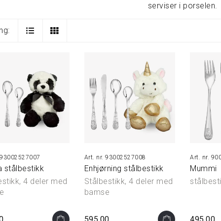
serviser i porselen.
ng:
93002527007
93002527008
900
 stålbestikk
Enhjørning stålbestikk
Mummi
estikk, 4 deler med
Stålbestikk, 4 deler med
stålbest
e
bamse
0
595,00
495,00