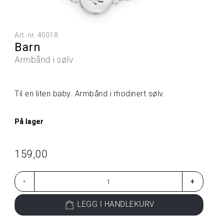
L
L
E
P
Art. nr.
40018
R
Barn
O
D
Armbånd i sølv
U
K
T
Til en liten baby. Armbånd i rhodinert sølv.
E
R
På lager
G
A
159,00
V
E
T
-
+
I
P
S
LEGG I HANDLEKURV