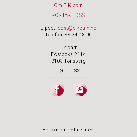
Å
Om EIK barn
M
I
KONTAKT OSS
N
N
E-post:
post@eikbarn.no
E
Telefon: 33 34 48 00
N
E
Eik barn
Postboks 2114
3103 Tønsberg
S
M
FØLG OSS
Y
K
K
E
R
&
S
K
R
I
Her kan du betale med:
N