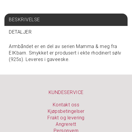
S
P
BESKRIVELSE
I
S
DETALJER
E
&
D
Armbåndet er en del av serien Mamma & meg fra
R
EIKbarn. Smykket er produsert i ekte rhodinert sølv
I
(925s). Leveres i gaveeske.
K
K
E
KUNDESERVICE
T
A
V
Kontakt oss
A
Kjøpsbetingelser
R
Frakt og levering
E
Angrerett
P
Personvern