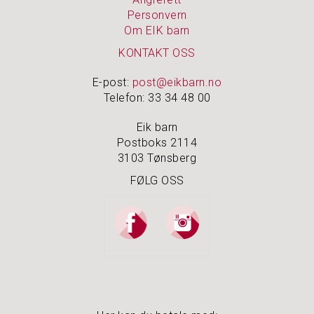
Personvern
Om EIK barn
N
O
KONTAKT OSS
A
K
E-post:
post@eikbarn.no
I
Telefon: 33 34 48 00
D
S
Eik barn
Postboks 2114
P
3103 Tønsberg
U
S
FØLG OSS
S
E
M
I
D
L
E
R