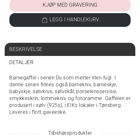
KJØP MED GRAVERING
S
P
LEGG I HANDLEKURV
I
S
E
&
D
BESKRIVELSE
R
I
DETALJER
K
K
E
Barnegaffel i serien Du som metter liten fugl. I
denne serien finnes også barnekniv, barneskje,
babyskje, sølvkrus, sølvskål, porselensservise,
smykkeskrin, lommekniv og fotoramme. Gaffelen er
T
A
produsert i sølv (925s), i EIKs lokaler i Tønsberg.
V
Leveres i flott gaveeske.
A
R
E
Tilbehørsprodukter
P