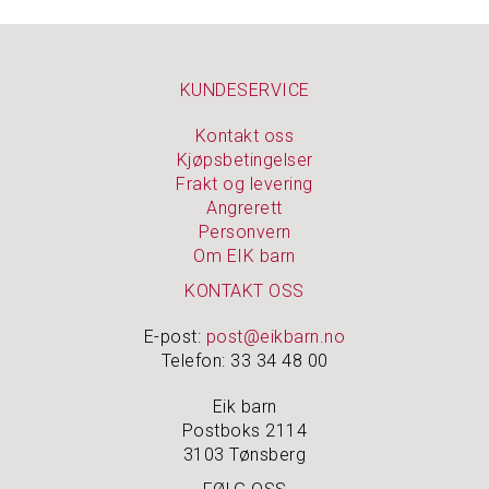
N
O
KUNDESERVICE
A
K
Kontakt oss
I
Kjøpsbetingelser
D
S
Frakt og levering
Angrerett
Personvern
P
Om EIK barn
U
S
KONTAKT OSS
S
E
E-post:
post@eikbarn.no
M
I
Telefon: 33 34 48 00
D
L
Eik barn
E
Postboks 2114
R
3103 Tønsberg