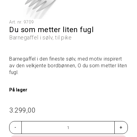
L
L
E
P
Art. nr.
9709
R
Du som metter liten fugl
O
D
Barnegaffel i sølv, til pike
U
K
T
Barnegaffel i den fineste sølv, med motiv inspirert
E
av den velkjente bordbønnen, O du som metter liten
R
fugl.
G
På lager
A
V
E
3.299,00
T
I
P
-
+
S