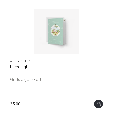
Å
M
I
N
N
E
N
E
S
M
Y
45106
K
Liten fugl
K
E
Gratulasjonskort
R
&
S
K
R
25,00
I
N