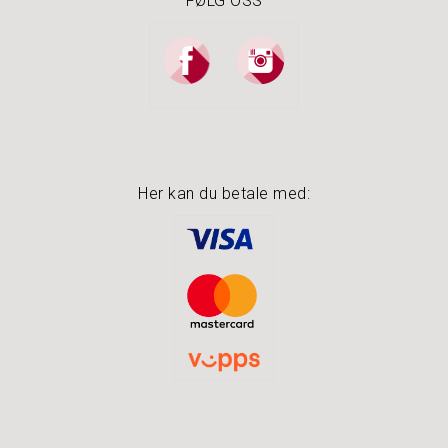
FØLG OSS
O
U
T
L
E
T
Her kan du betale med: