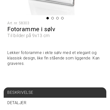
L
L
E
P
R
Art. nr.
58303
O
Fotoramme i sølv
D
U
Til bilder på 9x13 cm
K
T
E
Lekker fotoramme i ekte sølv med et elegant og
R
klassisk design, like fin stående som liggende. Kan
graveres.
G
A
V
E
T
BESKRIVELSE
I
P
S
DETALJER