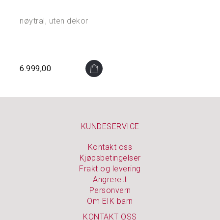
nøytral, uten dekor
N
O
A
K
I
6.999,00
D
S
P
U
S
KUNDESERVICE
S
E
Kontakt oss
M
Kjøpsbetingelser
I
Frakt og levering
D
Angrerett
L
E
Personvern
R
Om EIK barn
KONTAKT OSS