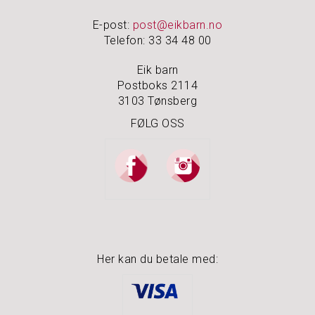
O
U
E-post:
post@eikbarn.no
T
Telefon: 33 34 48 00
L
E
Eik barn
T
Postboks 2114
3103 Tønsberg
FØLG OSS
Her kan du betale med: