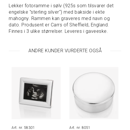
Lekker fotoramme i sølv (925s som tilsvarer det
S
engelske "sterling silver") med bakside i ekte
P
mahogny. Rammen kan graveres med navn og
I
dato. Produsent er Carrs of Sheffield, England.
S
Finnes i 3 ulike størrelser. Leveres i gaveeske.
E
&
D
R
ANDRE KUNDER VURDERTE OGSÅ
I
K
K
E
T
A
V
A
R
E
P
58301
8051