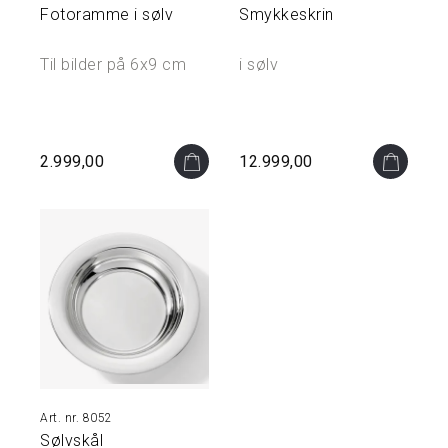
Å
Fotoramme i sølv
Smykkeskrin
M
I
N
Til bilder på 6x9 cm
i sølv
N
E
N
E
2.999,00
12.999,00
S
M
Y
K
K
E
R
&
S
K
R
I
8052
N
Sølvskål