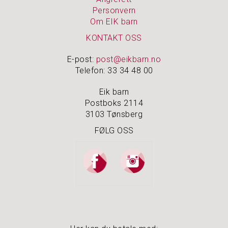
Personvern
S
Om EIK barn
P
KONTAKT OSS
I
S
E
E-post:
post@eikbarn.no
&
Telefon: 33 34 48 00
D
R
Eik barn
I
Postboks 2114
K
3103 Tønsberg
K
E
FØLG OSS
T
A
V
A
R
E
P