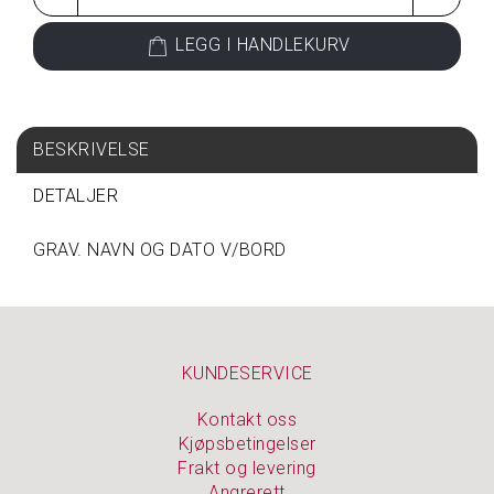
L
L
LEGG I HANDLEKURV
E
P
R
O
D
BESKRIVELSE
U
K
T
DETALJER
E
R
GRAV. NAVN OG DATO V/BORD
G
A
V
KUNDESERVICE
E
T
I
Kontakt oss
P
Kjøpsbetingelser
S
Frakt og levering
Angrerett