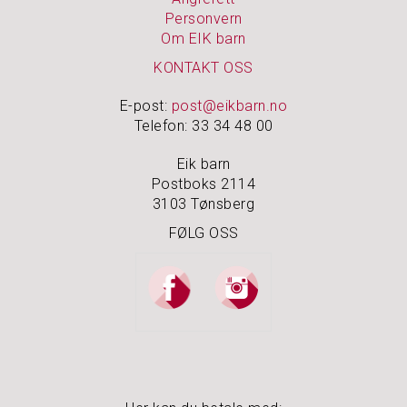
Personvern
S
Om EIK barn
P
KONTAKT OSS
I
S
E
E-post:
post@eikbarn.no
&
Telefon: 33 34 48 00
D
R
Eik barn
I
Postboks 2114
K
3103 Tønsberg
K
E
FØLG OSS
T
A
V
A
R
E
P