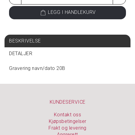
L
L
LEGG I HANDLEKURV
E
P
R
O
D
BESKRIVELSE
U
K
T
DETALJER
E
R
Gravering navn/dato 20B
G
A
V
KUNDESERVICE
E
T
I
Kontakt oss
P
Kjøpsbetingelser
S
Frakt og levering
Angrerett