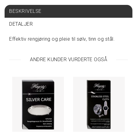
BESKRIVELSE
S
P
I
DETALJER
S
E
Effektiv rengjøring og pleie til sølv, tinn og stål.
&
D
R
I
ANDRE KUNDER VURDERTE OGSÅ
K
K
E
T
A
V
A
R
E
P