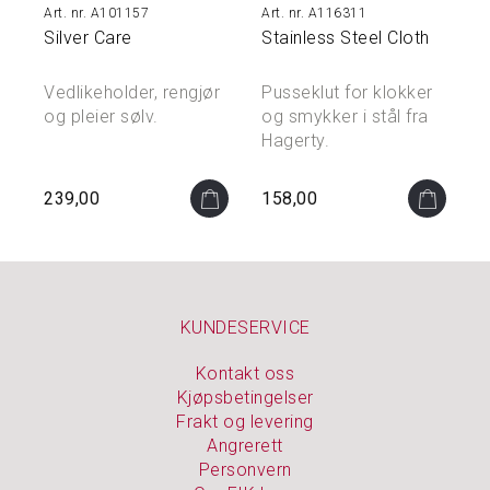
Å
A101157
A116311
M
Silver Care
Stainless Steel Cloth
I
N
N
Vedlikeholder, rengjør
Pusseklut for klokker
E
og pleier sølv.
og smykker i stål fra
N
Hagerty.
E
239,00
158,00
S
M
Y
K
K
E
KUNDESERVICE
R
&
Kontakt oss
S
Kjøpsbetingelser
K
Frakt og levering
R
Angrerett
I
Personvern
N