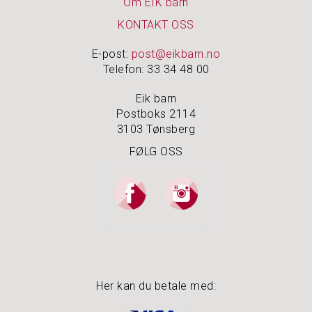
Om EIK barn
KONTAKT OSS
N
O
E-post:
post@eikbarn.no
A
Telefon: 33 34 48 00
K
I
Eik barn
D
Postboks 2114
S
3103 Tønsberg
P
FØLG OSS
U
S
S
E
M
I
D
L
E
R
Her kan du betale med: