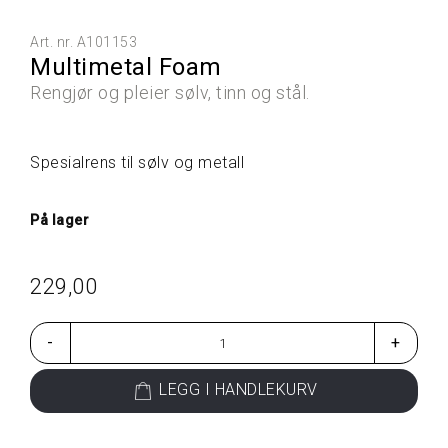
L
L
Art. nr.
A101153
E
Multimetal Foam
P
R
Rengjør og pleier sølv, tinn og stål.
O
D
U
K
Spesialrens til sølv og metall
T
E
R
På lager
229,00
G
A
V
E
-
+
T
I
LEGG I HANDLEKURV
P
S