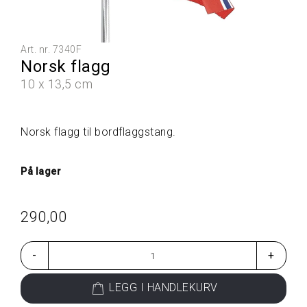
L
L
E
P
Art. nr.
7340F
R
Norsk flagg
O
D
10 x 13,5 cm
U
K
T
Norsk flagg til bordflaggstang.
E
R
På lager
G
A
290,00
V
E
T
-
+
I
P
S
LEGG I HANDLEKURV