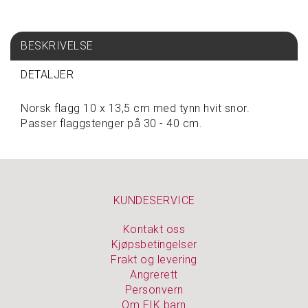
S
P
BESKRIVELSE
I
S
DETALJER
E
&
D
Norsk flagg 10 x 13,5 cm med tynn hvit snor.
R
Passer flaggstenger på 30 - 40 cm.
I
K
K
E
KUNDESERVICE
T
Kontakt oss
A
V
Kjøpsbetingelser
A
Frakt og levering
R
Angrerett
E
Personvern
P
Om EIK barn