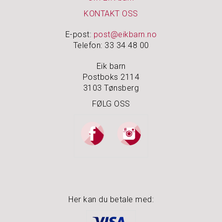
Å
M
KONTAKT OSS
I
N
E-post:
post@eikbarn.no
N
Telefon: 33 34 48 00
E
N
Eik barn
E
Postboks 2114
3103 Tønsberg
S
FØLG OSS
M
Y
K
K
E
R
&
S
K
R
Her kan du betale med:
I
N