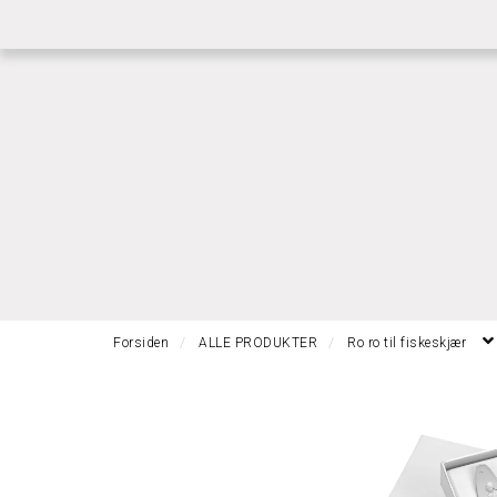
|
|
RASK GRAVERING
RASK LEVERING
BETI
Forsiden
ALLE PRODUKTER
Ro ro til fiskeskjær