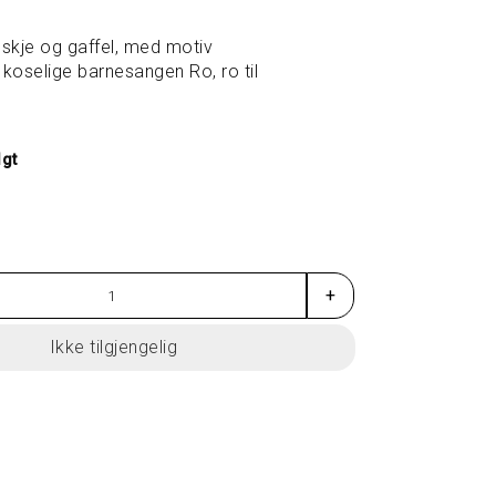
kje og gaffel, med motiv
n koselige barnesangen Ro, ro til
lgt
+