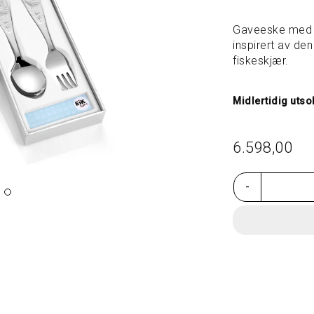
Gaveeske med s
inspirert av de
fiskeskjær.
Midlertidig utso
6.598,00
-