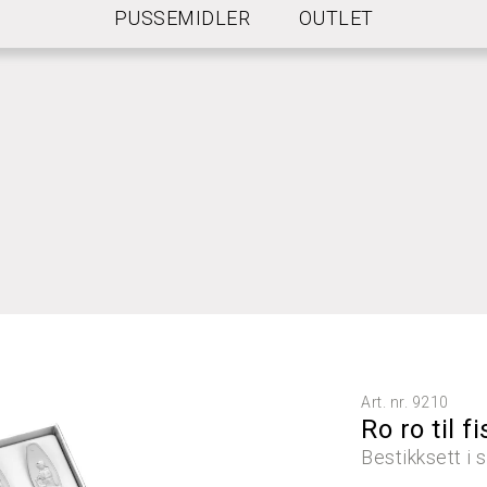
PUSSEMIDLER
OUTLET
NGELSER FOR FRI FRAKT
Art. nr.
9210
Ro ro til 
Bestikksett i s