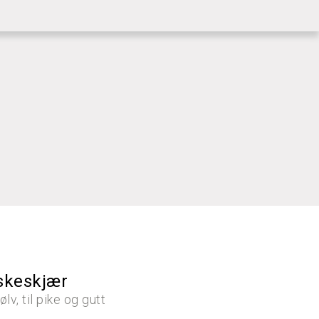
|
KUNDESERVICE
LOGG INN
fiskeskjær
ølv, til pike og gutt