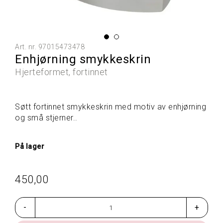
L
L
E
P
R
Art. nr.
97015473478
O
Enhjørning smykkeskrin
D
U
Hjerteformet, fortinnet
K
T
E
Søtt fortinnet smykkeskrin med motiv av enhjørning
R
og små stjerner..
G
På lager
A
V
E
450,00
T
I
P
-
+
S