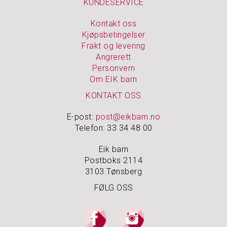
KUNDESERVICE
Kontakt oss
N
Kjøpsbetingelser
O
A
Frakt og levering
K
Angrerett
I
Personvern
D
Om EIK barn
S
KONTAKT OSS
P
E-post:
post@eikbarn.no
U
Telefon: 33 34 48 00
S
S
E
Eik barn
M
Postboks 2114
I
3103 Tønsberg
D
L
FØLG OSS
E
R