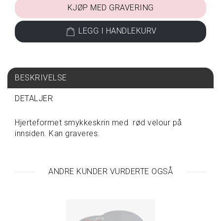
KJØP MED GRAVERING
S
P
LEGG I HANDLEKURV
I
S
E
&
D
BESKRIVELSE
R
I
DETALJER
K
K
E
Hjerteformet smykkeskrin med rød velour på
innsiden. Kan graveres.
T
A
ANDRE KUNDER VURDERTE OGSÅ
V
A
R
E
P