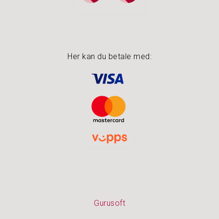
O
U
T
L
E
T
Her kan du betale med:
Gurusoft