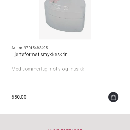
Å
M
I
N
N
E
N
E
97015483495
Hjerteformet smykkeskrin
S
M
Med sommerfuglmotiv og musikk
Y
K
K
E
R
650,00
&
S
K
R
I
N