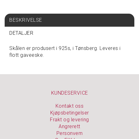
S
P
BESKRIVELSE
I
S
DETALJER
E
&
D
Skålen er produsert i 925s, i Tønsberg. Leveres i
R
flott gaveeske.
I
K
K
E
KUNDESERVICE
T
A
Kontakt oss
V
Kjøpsbetingelser
A
Frakt og levering
R
Angrerett
E
Personvern
P