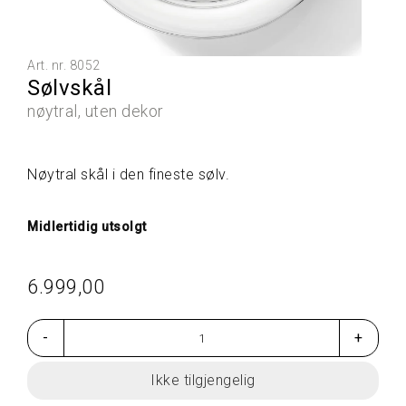
L
L
E
P
Art. nr.
8052
R
Sølvskål
O
D
nøytral, uten dekor
U
K
T
Nøytral skål i den fineste sølv.
E
R
Midlertidig utsolgt
G
A
6.999,00
V
E
T
-
+
I
P
S