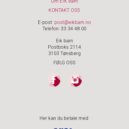
Å
Om EIK barn
M
KONTAKT OSS
I
N
N
E-post:
post@eikbarn.no
E
Telefon: 33 34 48 00
N
E
Eik barn
Postboks 2114
3103 Tønsberg
S
FØLG OSS
M
Y
K
K
E
R
&
S
K
R
Her kan du betale med:
I
N