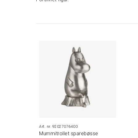
92027076400
Mummitrollet sparebøsse