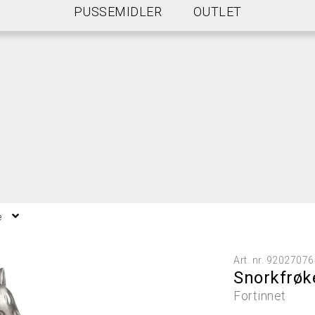
PUSSEMIDLER
OUTLET
NGELSER FOR FRI FRAKT
e
Art. nr.
92027076
Snorkfrøk
Fortinnet