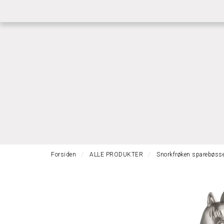
|
|
RASK GRAVERING
RASK LEVERING
BETI
Forsiden
ALLE PRODUKTER
Snorkfrøken sparebøss