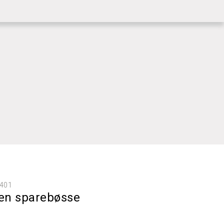
|
KUNDESERVICE
LOGG INN
401
en sparebøsse