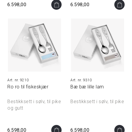
6.598,00
6.598,00
9210
9310
Ro ro til fiskeskjær
Bæ bæ lille lam
Bestikksett i sølv, til pike
Bestikksett i sølv, til pike
og gutt
6.598,00
6.598,00