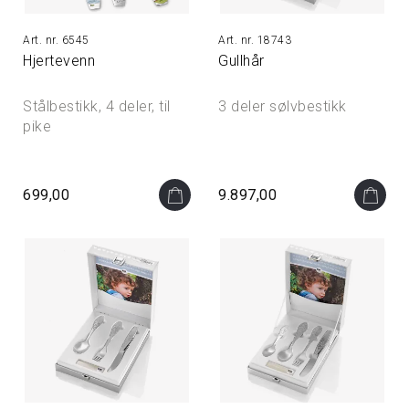
6545
18743
Hjertevenn
Gullhår
Stålbestikk, 4 deler, til
3 deler sølvbestikk
pike
699,00
9.897,00