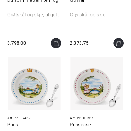
Du som metter liten fugl
Gullhår
Grøtskål og skje, til gutt
Grøtskål og skje
3.798,00
2.373,75
18467
18367
Prins
Prinsesse