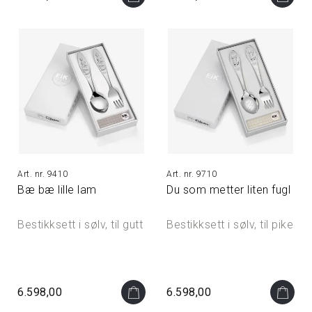
9410
9710
Bæ bæ lille lam
Du som metter liten fugl
Bestikksett i sølv, til gutt
Bestikksett i sølv, til pike
6.598,00
6.598,00