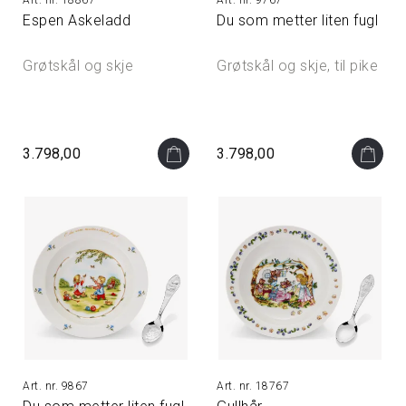
18867
9767
Espen Askeladd
Du som metter liten fugl
Grøtskål og skje
Grøtskål og skje, til pike
3.798,00
3.798,00
9867
18767