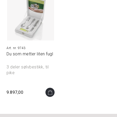
9743
Du som metter liten fugl
3 deler sølvbestikk, til
pike
9.897,00