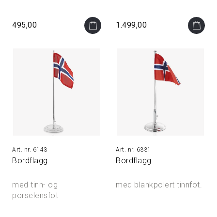
495,00
1.499,00
6143
6331
Bordflagg
Bordflagg
med tinn- og
med blankpolert tinnfot.
porselensfot