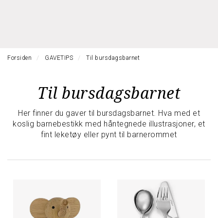
l
l
g
e
e
g
H
n
n
l
O
a
a
e
V
v
v
n
E
i
i
Forsiden
GAVETIPS
Til bursdagsbarnet
a
D
g
g
M
v
a
a
E
i
Til bursdagsbarnet
t
N
t
g
Y
i
i
a
o
o
Her finner du gaver til bursdagsbarnet. Hva med et
t
n
n
koslig barnebestikk med håntegnede illustrasjoner, et
i
fint leketøy eller pynt til barnerommet
o
n