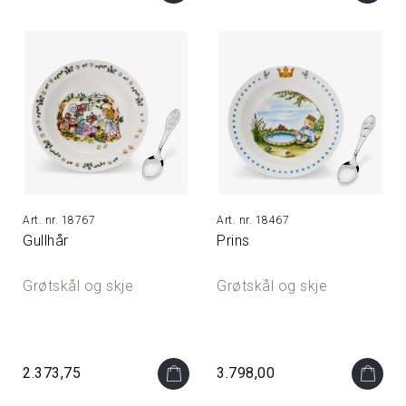
18767
18467
Gullhår
Prins
Grøtskål og skje
Grøtskål og skje
2.373,75
3.798,00