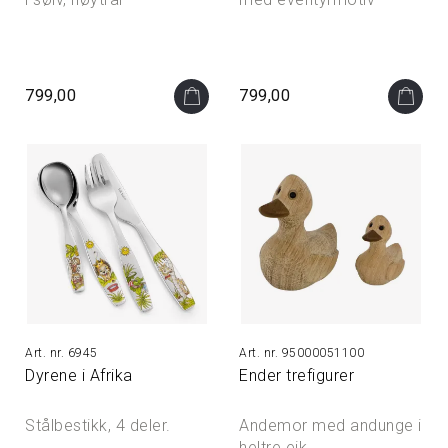
799,00
799,00
6945
95000051100
Dyrene i Afrika
Ender trefigurer
Stålbestikk, 4 deler.
Andemor med andunge i
heltre eik