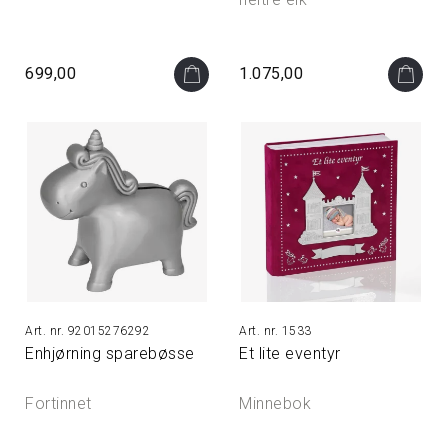
699,00
1.075,00
92015276292
1533
Enhjørning sparebøsse
Et lite eventyr
Fortinnet
Minnebok