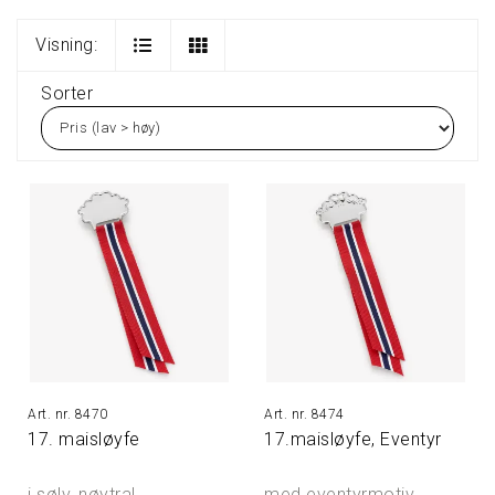
Visning:
Sorter
8470
8474
17. maisløyfe
17.maisløyfe, Eventyr
i sølv, nøytral
med eventyrmotiv