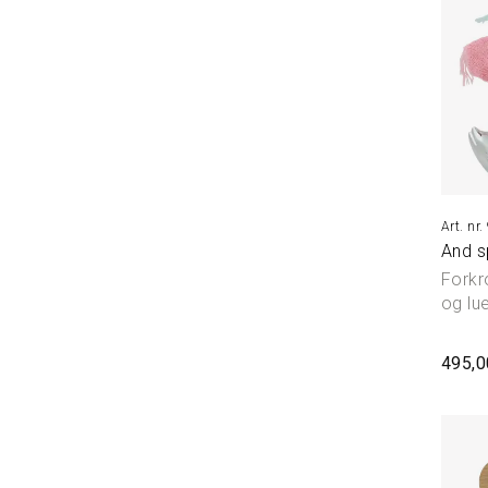
And 
Forkr
og lu
495,0