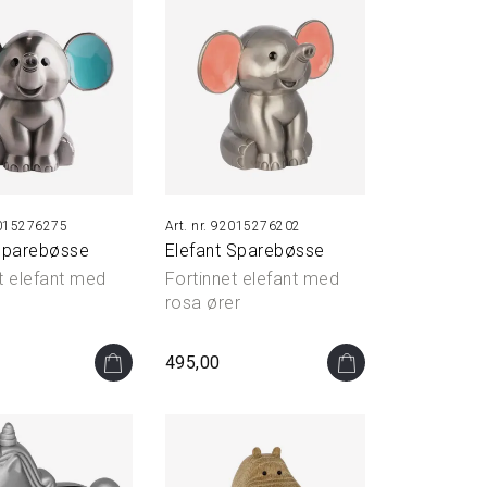
15276275
92015276202
 sparebøsse
Elefant Sparebøsse
t elefant med
Fortinnet elefant med
rosa ører
495,00