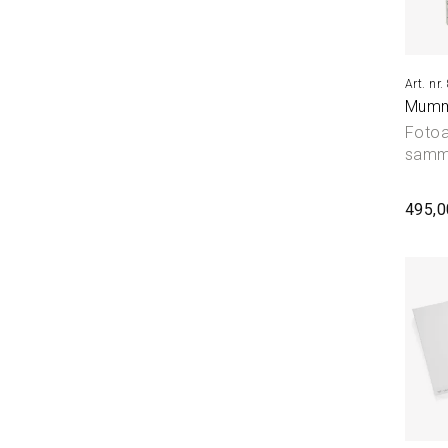
Mumm
Fotoa
samm
495,0