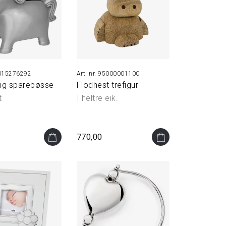
15276292
95000001100
ing sparebøsse
Flodhest trefigur
t
I heltre eik.
770,00