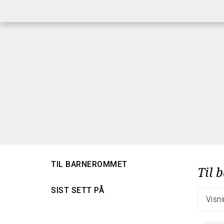
|
|
RASK GRAVERING
RASK LEVERING
BETI
TIL BARNEROMMET
Til 
SIST SETT PÅ
Visni