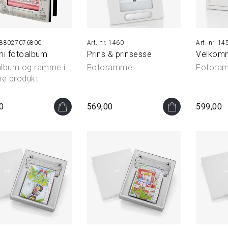
88027076800
1460
14
i fotoalbum
Prins & prinsesse
Velkomm
lbum og ramme i
Fotoramme
Fotora
e produkt
0
569,00
599,00