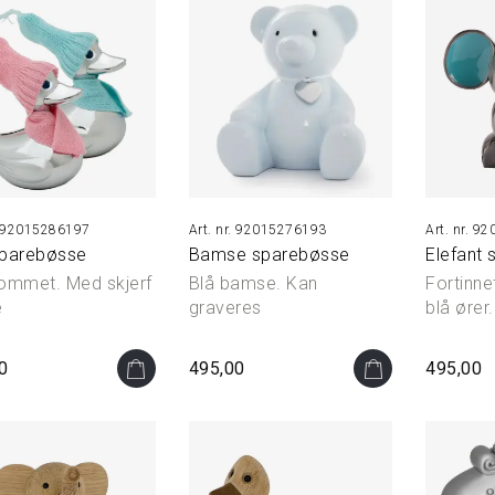
92015286197
92015276193
920
sparebøsse
Bamse sparebøsse
Elefant
ommet. Med skjerf
Blå bamse. Kan
Fortinne
e
graveres
blå ører.
0
495,00
495,00