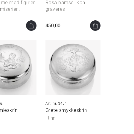
me med figurer
Rosa bamse. Kan
miserien.
graveres
450,00
62
3451
mleskrin
Grete smykkeskrin
i tinn