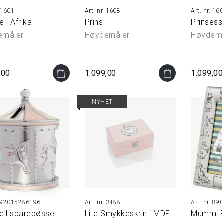
1601
1608
16
 i Afrika
Prins
Prinses
emåler
Høydemåler
Høydem
,00
1.099,00
1.099,0
NYHET
92015286196
3488
890
ell sparebøsse
Lite Smykkeskrin i MDF
Mummi 