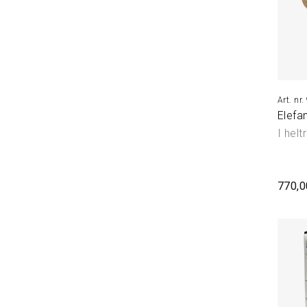
Elefan
I helt
770,0