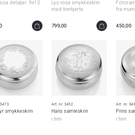
osa detaljer. 9x12
Lys rosa smykkeskrin
Fotoram
med tinnhjerte.
fra mum
0
799,00
450,00
3473
3452
34
yr smykkeskrin
Hans samleskrin
Prins sa
i tinn
i tinn