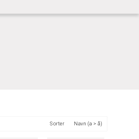
|
KUNDESERVICE
LOGG INN
Sorter
Navn (a > å)