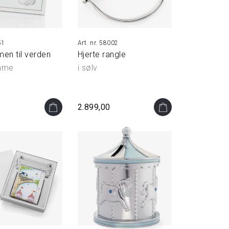
51
58002
en til verden
Hjerte rangle
mme
i sølv
2.899,00