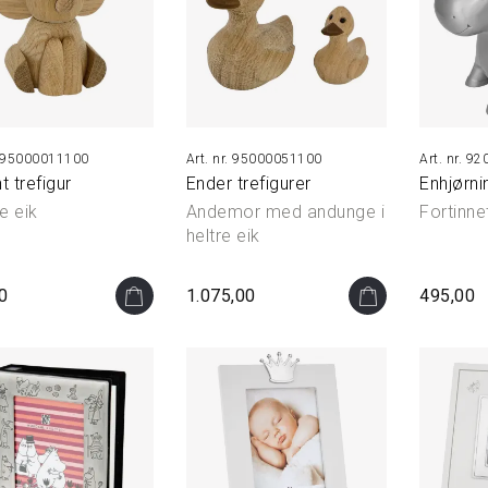
95000011100
95000051100
920
t trefigur
Ender trefigurer
Enhjørn
re eik
Andemor med andunge i
Fortinne
heltre eik
0
1.075,00
495,00