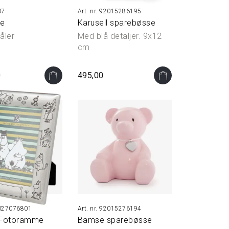
07
92015286195
se
Karusell sparebøsse
åler
Med blå detaljer. 9x12
cm
0
495,00
27076801
92015276194
Fotoramme
Bamse sparebøsse