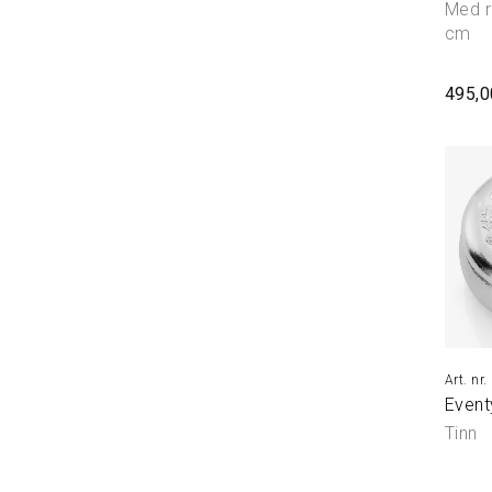
Med r
cm
495,0
Event
Tinn