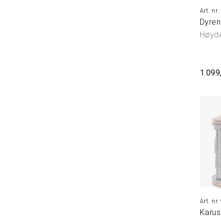
Dyrene
Høyd
1.099
Karus