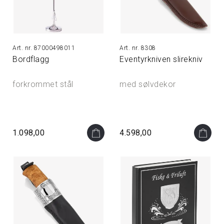
87000498011
8308
Bordflagg
Eventyrkniven slirekniv
forkrommet stål
med sølvdekor
1.098,00
4.598,00