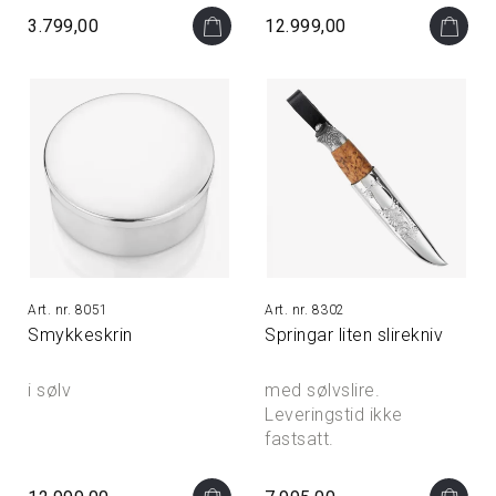
3.799,00
12.999,00
8051
8302
Smykkeskrin
Springar liten slirekniv
i sølv
med sølvslire.
Leveringstid ikke
fastsatt.