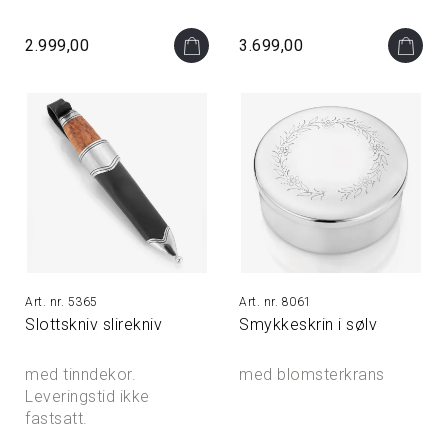
2.999,00
3.699,00
5365
8061
Slottskniv slirekniv
Smykkeskrin i sølv
med tinndekor.
med blomsterkrans
Leveringstid ikke
fastsatt.