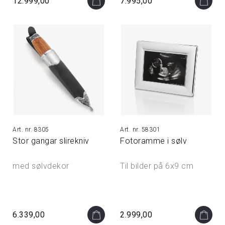
12.999,00
7.995,00
8305
58301
Stor gangar slirekniv
Fotoramme i sølv
med sølvdekor
Til bilder på 6x9 cm
6.339,00
2.999,00