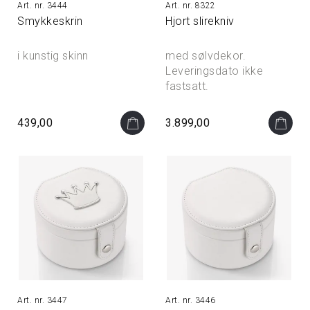
3444
8322
Smykkeskrin
Hjort slirekniv
i kunstig skinn
med sølvdekor.
Leveringsdato ikke
fastsatt.
439,00
3.899,00
3447
3446