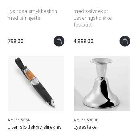
Lys rosa smykkeskrin
med sølvdekor.
med tinnhjerte.
Leveringstid ikke
fastsatt.
799,00
4.999,00
5364
58800
Liten slottskniv slirekniv
Lysestake