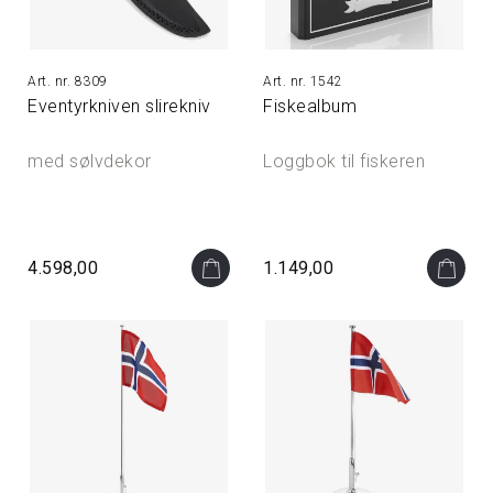
8309
1542
Eventyrkniven slirekniv
Fiskealbum
med sølvdekor
Loggbok til fiskeren
4.598,00
1.149,00