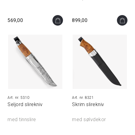
569,00
899,00
5310
8321
Seljord slirekniv
Skrim slirekniv
med tinnslire
med sølvdekor