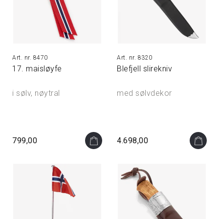
8470
8320
17. maisløyfe
Blefjell slirekniv
i sølv, nøytral
med sølvdekor
799,00
4.698,00